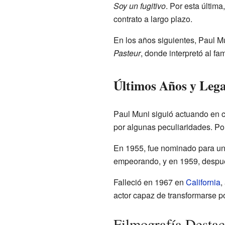
Soy un fugitivo
. Por esta últim
contrato a largo plazo.
En los años siguientes, Paul M
Pasteur
, donde interpretó al f
Últimos Años y Leg
Paul Muni siguió actuando en ci
por algunas peculiaridades. Por
En 1955, fue nominado para u
empeorando, y en 1959, despué
Falleció en 1967 en
California
,
actor capaz de transformarse p
Filmografía Desta