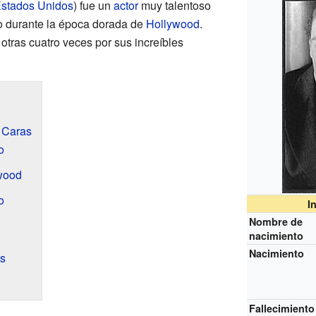
stados Unidos
) fue un
actor
muy talentoso
so durante la época dorada de
Hollywood
.
tras cuatro veces por sus increíbles
l Caras
o
wood
o
I
Nombre de
nacimiento
Nacimiento
s
Fallecimiento