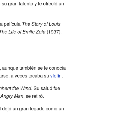
 su gran talento y le ofreció un
la película
The Story of Louis
The Life of Emile Zola
(1937).
o, aunque también se le conocía
jarse, a veces tocaba su
violín
.
nherit the Wind
. Su salud fue
 Angry Man
, se retiró.
i dejó un gran legado como un