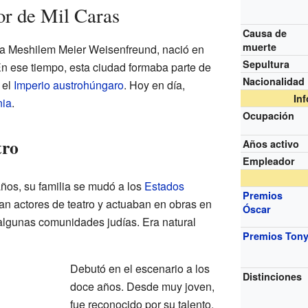
or de Mil Caras
Causa de
muerte
ra Meshilem Meier Weisenfreund, nació en
Sepultura
n ese tiempo, esta ciudad formaba parte de
Nacionalidad
 el
Imperio austrohúngaro
. Hoy en día,
In
nia
.
Ocupación
tro
Años activo
Empleador
ños, su familia se mudó a los
Estados
Premios
n actores de teatro y actuaban en obras en
Óscar
algunas comunidades judías. Era natural
Premios Ton
Debutó en el escenario a los
Distinciones
doce años. Desde muy joven,
fue reconocido por su talento.