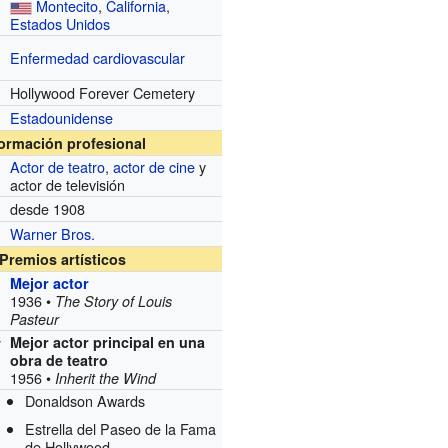
Montecito
,
California
,
Estados Unidos
Enfermedad cardiovascular
Hollywood Forever Cemetery
Estadounidense
formación profesional
Actor de teatro
,
actor de cine
y
actor de televisión
desde 1908
Warner Bros.
Premios artísticos
Mejor actor
1936 •
The Story of Louis
Pasteur
Mejor actor principal en una
y
obra de teatro
1956 •
Inherit the Wind
Donaldson Awards
Estrella del Paseo de la Fama
de Hollywood