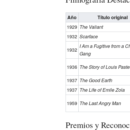
Año
Título original
1929
The Valiant
1932
Scarface
I Am a Fugitive from a C
1932
Gang
1936
The Story of Louis Paste
1937
The Good Earth
1937
The Life of Emile Zola
1959
The Last Angry Man
Premios y Reconoc