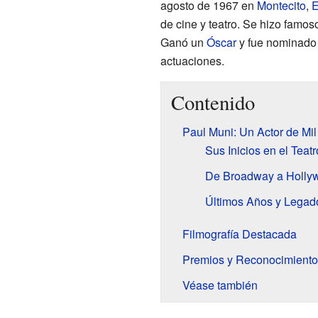
agosto de 1967 en
Montecito
,
E
de cine y teatro. Se hizo famo
Ganó un
Óscar
y fue nominado o
actuaciones.
Contenido
Paul Muni: Un Actor de Mi
Sus Inicios en el Teatr
De Broadway a Holly
Últimos Años y Legad
Filmografía Destacada
Premios y Reconocimiento
Véase también