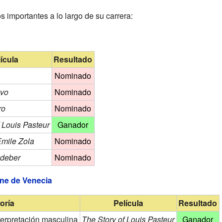
s importantes a lo largo de su carrera:
ícula
Resultado
Nominado
ivo
Nominado
ro
Nominado
 Louis Pasteur
Ganador
Emile Zola
Nominado
 deber
Nominado
ine de Venecia
oría
Película
Resultado
terpretación masculina
The Story of Louis Pasteur
Ganador