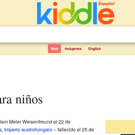
Web
Imágenes
English
ara niños
lem Meier Weisenfreund el 22 de
s
,
Imperio austrohúngaro
– fallecido el 25 de