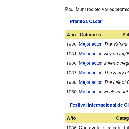
Paul Muni recibió varios premio
Premios Óscar
Año
Categoría
Pel
1930
Mejor actor
The Valiant
1934
Mejor actor
Soy un fugit
1936
Mejor actor
Infierno neg
1937
Mejor actor
The Story of
1938
Mejor actor
The Life of 
1960
Mejor actor
Esclavo del
Festival Internacional de C
Año
Categ
1936
Copa Volpi a la mejor in