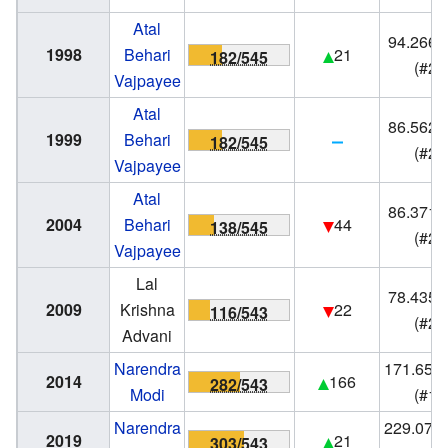
Atal
94.266.
1998
Behari
21
182/545
(#2)
Vajpayee
Atal
86.562.
1999
Behari
182/545
(#2)
Vajpayee
Atal
86.371.
2004
Behari
44
138/545
(#2)
Vajpayee
Lal
78.435.
2009
Krishna
22
116/543
(#2)
Advani
Narendra
171.657
2014
166
282/543
Modi
(#1)
Narendra
229.075
2019
21
303/543