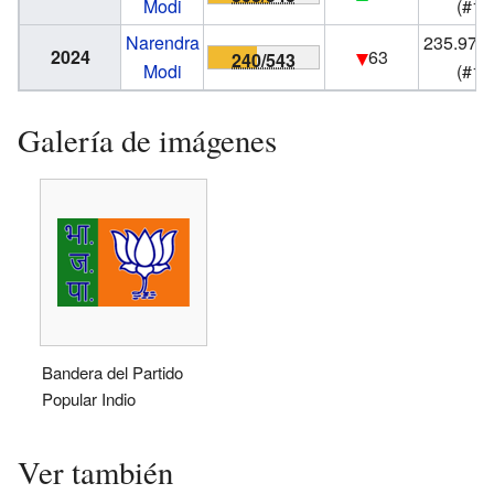
Modi
(#1)
Narendra
235.973
2024
63
240/543
Modi
(#1)
Galería de imágenes
Bandera del Partido
Popular Indio
Ver también