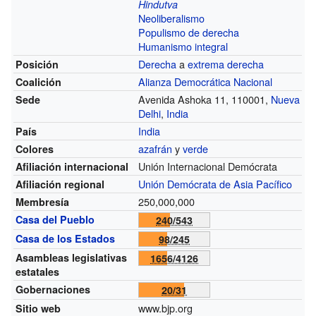
Hindutva
Neoliberalismo
Populismo de derecha
Humanismo integral
Derecha
a
extrema derecha
Posición
Alianza Democrática Nacional
Coalición
Avenida Ashoka 11, 110001,
Nueva
Sede
Delhi
,
India
India
País
azafrán
y
verde
Colores
Unión Internacional Demócrata
Afiliación internacional
Unión Demócrata de Asia Pacífico
Afiliación regional
250,000,000
Membresía
Casa del Pueblo
240/543
Casa de los Estados
98/245
Asambleas legislativas
1656/4126
estatales
Gobernaciones
20/31
www.bjp.org
Sitio web