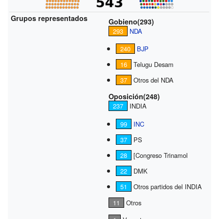
Grupos representados
Gobieno(293)
293
NDA
240
BJP
16
Telugu Desam
37
Otros del NDA
Oposición(248)
237
INDIA
99
INC
37
PS
28
[Congreso Trinamol
22
DMK
51
Otros partidos del INDIA
11
Otros