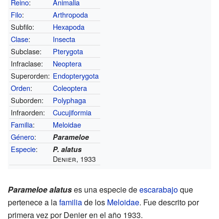
Reino
:
Animalia
Filo
:
Arthropoda
Subfilo:
Hexapoda
Clase
:
Insecta
Subclase:
Pterygota
Infraclase:
Neoptera
Superorden:
Endopterygota
Orden
:
Coleoptera
Suborden:
Polyphaga
Infraorden:
Cucujiformia
Familia
:
Meloidae
Género
:
Parameloe
Especie
:
P. alatus
Denier, 1933
Parameloe alatus
es una especie de
escarabajo
que
pertenece a la
familia
de los
Meloidae
. Fue descrito por
primera vez por Denier en el año 1933.