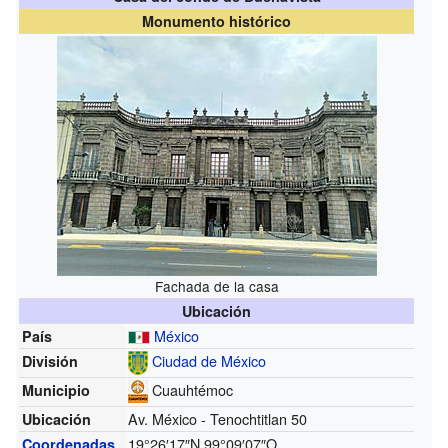
Monumento histórico
Fachada de la casa
Ubicación
México
País
Ciudad de México
División
Cuauhtémoc
Municipio
Av. México - Tenochtitlan 50
Ubicación
19°26′17″N
99°09′07″O
Coordenadas