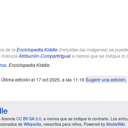
los de la
Enciclopedia Kiddle
(incluidas las imágenes) se puede u
a licencia
Atribución-CompartirIgual
a menos que se indique lo con
ños
.
Enciclopedia Kiddle.
Última edición el 17 oct 2025, a las 11:19
Sugerir una edición
.
dle
a licencia
CC BY-SA 3.0
, a menos que se indique lo contrario. Los artíc
ccionados de
Wikipedia
, reescritos para niños. Powered by
MediaWiki
.