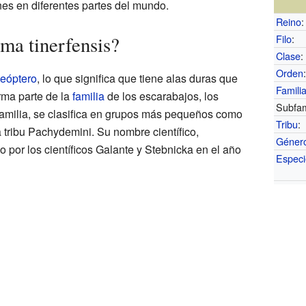
es en diferentes partes del mundo.
Reino
:
ma tinerfensis?
Filo
:
Clase
:
Orden
leóptero
, lo que significa que tiene alas duras que
Famili
rma parte de la
familia
de los escarabajos, los
Subfam
 familia, se clasifica en grupos más pequeños como
Tribu
:
a tribu Pachydemini. Su nombre científico,
Géner
do por los científicos Galante y Stebnicka en el año
Especi