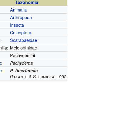
Taxonomía
Animalia
Arthropoda
Insecta
:
Coleoptera
a
:
Scarabaeidae
ilia:
Melolonthinae
Pachydemini
o
:
Pachydema
e
:
P. tinerfensis
Galante & Stebnicka, 1992