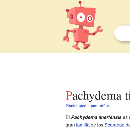
Pachydema t
Enciclopedia para niños
El
Pachydema tinerfensis
es 
gran
familia
de los
Scarabaeid