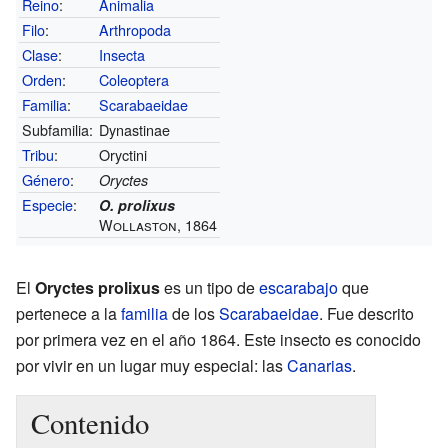
Reino
:
Animalia
Filo
:
Arthropoda
Clase
:
Insecta
Orden
:
Coleoptera
Familia
:
Scarabaeidae
Subfamilia:
Dynastinae
Tribu
:
Oryctini
Género
:
Oryctes
Especie
:
O. prolixus
Wollaston, 1864
El
Oryctes prolixus
es un tipo de
escarabajo
que
pertenece a la
familia
de los
Scarabaeidae
. Fue descrito
por primera vez en el año 1864. Este insecto es conocido
por vivir en un lugar muy especial: las
Canarias
.
Contenido