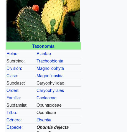
Taxonomía
Reino
:
Plantae
Subreino:
Tracheobionta
División
:
Magnoliophyta
Clase
:
Magnoliopsida
Subclase:
Caryophyllidae
Orden
:
Caryophyllales
Familia
:
Cactaceae
Subfamilia:
Opuntioideae
Tribu
:
Opuntieae
Género
:
Opuntia
Especie
:
Opuntia dejecta