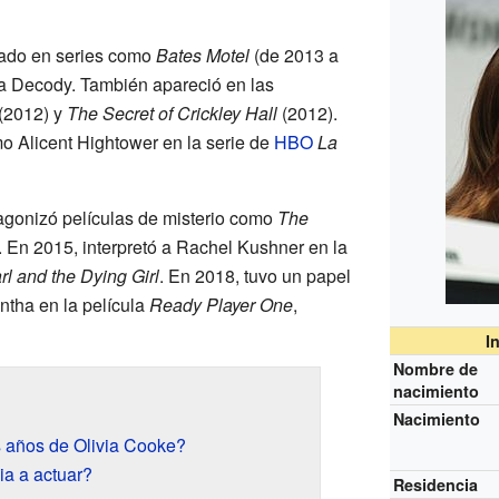
ipado en series como
Bates Motel
(de 2013 a
a Decody. También apareció en las
(2012) y
The Secret of Crickley Hall
(2012).
o Alicent Hightower en la serie de
HBO
La
tagonizó películas de misterio como
The
. En 2015, interpretó a Rachel Kushner en la
l and the Dying Girl
. En 2018, tuvo un papel
tha en la película
Ready Player One
,
I
Nombre de
nacimiento
Nacimiento
 años de Olivia Cooke?
a a actuar?
Residencia