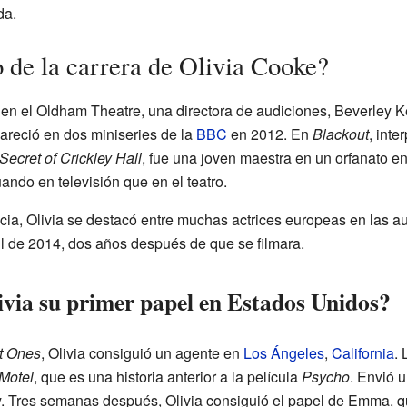
da.
 de la carrera de Olivia Cooke?
en el Oldham Theatre, una directora de audiciones, Beverley K
pareció en dos miniseries de la
BBC
en 2012. En
Blackout
, inte
Secret of Crickley Hall
, fue una joven maestra en un orfanato en
ndo en televisión que en el teatro.
cia, Olivia se destacó entre muchas actrices europeas en las a
il de 2014, dos años después de que se filmara.
via su primer papel en Estados Unidos?
t Ones
, Olivia consiguió un agente en
Los Ángeles
,
California
. 
Motel
, que es una historia anterior a la película
Psycho
. Envió 
 Tres semanas después, Olivia consiguió el papel de Emma, qu