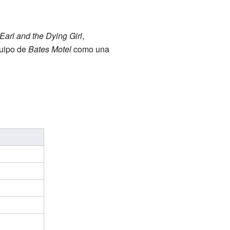
arl and the Dying Girl
,
quipo de
Bates Motel
como una