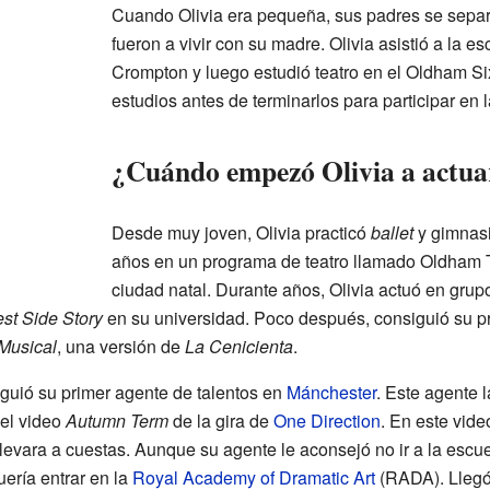
Cuando Olivia era pequeña, sus padres se separ
fueron a vivir con su madre. Olivia asistió a la 
Crompton y luego estudió teatro en el Oldham Si
estudios antes de terminarlos para participar en 
¿Cuándo empezó Olivia a actua
Desde muy joven, Olivia practicó
ballet
y gimnasi
años en un programa de teatro llamado Oldham 
ciudad natal. Durante años, Olivia actuó en grupo
st Side Story
en su universidad. Poco después, consiguió su pri
Musical
, una versión de
La Cenicienta
.
iguió su primer agente de talentos en
Mánchester
. Este agente 
 el video
Autumn Term
de la gira de
One Direction
. En este vide
llevara a cuestas. Aunque su agente le aconsejó no ir a la escu
uería entrar en la
Royal Academy of Dramatic Art
(RADA). Llegó 