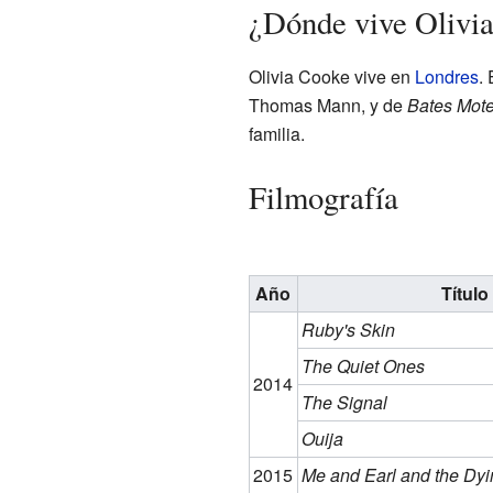
¿Dónde vive Olivi
Olivia Cooke vive en
Londres
.
Thomas Mann, y de
Bates Mote
familia.
Filmografía
Año
Título
Ruby's Skin
The Quiet Ones
2014
The Signal
Ouija
2015
Me and Earl and the Dyi