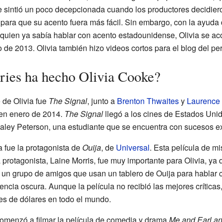
se sintió un poco decepcionada cuando los productores decidie
ara que su acento fuera más fácil. Sin embargo, con la ayuda 
 quien ya sabía hablar con acento estadounidense, Olivia se a
 de 2013. Olivia también hizo videos cortos para el blog del 
eries ha hecho Olivia Cooke?
 de Olivia fue
The Signal
, junto a
Brenton Thwaites
y
Laurence
en enero de 2014.
The Signal
llegó a los cines de Estados Unid
a Haley Peterson, una estudiante que se encuentra con sucesos ex
a fue la protagonista de
Ouija
, de
Universal
. Esta película de mi
a protagonista, Laine Morris, fue muy importante para Olivia, ya
e un grupo de amigos que usan un tablero de Ouija para hablar 
cia oscura. Aunque la película no recibió las mejores críticas, 
s de dólares en todo el mundo.
 comenzó a filmar la película de comedia y drama
Me and Earl an