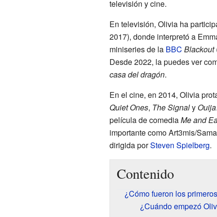
televisión y cine.
En televisión, Olivia ha partic
2017), donde interpretó a Emm
miniseries de la
BBC
Blackout
Desde 2022, la puedes ver com
casa del dragón
.
En el cine, en 2014, Olivia pro
Quiet Ones
,
The Signal
y
Ouija
película de comedia
Me and Ear
importante como Art3mis/Saman
dirigida por
Steven Spielberg
.
Contenido
¿Cómo fueron los primeros
¿Cuándo empezó Olivi