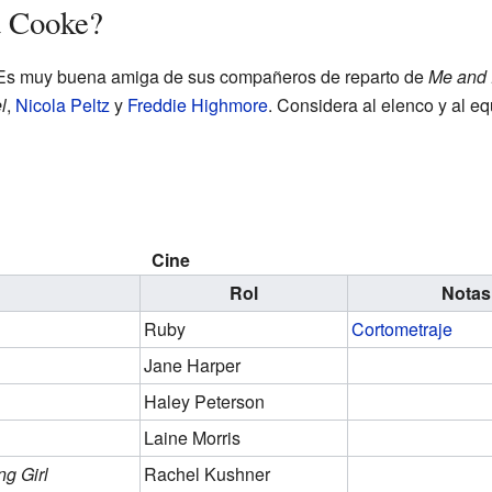
a Cooke?
 Es muy buena amiga de sus compañeros de reparto de
Me and E
l
,
Nicola Peltz
y
Freddie Highmore
. Considera al elenco y al e
Cine
Rol
Notas
Ruby
Cortometraje
Jane Harper
Haley Peterson
Laine Morris
ng Girl
Rachel Kushner