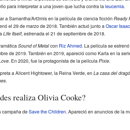
bello para interpretar a una joven que lucha contra la
leucemia
.
etar a Samantha/Art3mis en la película de ciencia ficción
Ready 
trenó el 29 de marzo de 2018. También actuó junto a
Oscar Isaac
ma
Life Itself
, estrenada el 21 de septiembre de 2018.
dramática
Sound of Metal
con
Riz Ahmed
. La película se estrenó
mbre de 2019. También en 2019, apareció como Karla en la ser
Love
. En 2020, fue la protagonista de la película
Pixie
.
preta a Alicent Hightower, la Reina Verde, en
La casa del drag
nes
.
ades realiza Olivia Cooke?
la campaña de
Save the Children
. Apareció en anuncios de la m