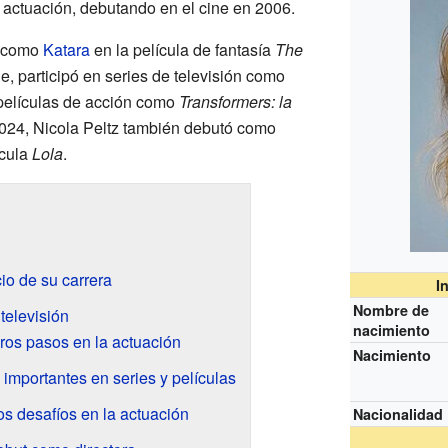
a actuación, debutando en el cine en 2006.
e como
Katara
en la película de fantasía
The
e, participó en series de televisión como
películas de acción como
Transformers: la
024, Nicola Peltz también debutó como
ícula
Lola
.
cio de su carrera
I
Nombre de
 televisión
nacimiento
ros pasos en la actuación
Nacimiento
importantes en series y películas
s desafíos en la actuación
Nacionalidad