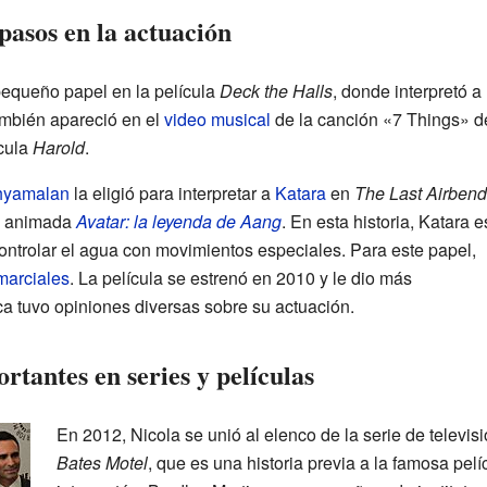
pasos en la actuación
pequeño papel en la película
Deck the Halls
, donde interpretó a
ambién apareció en el
video musical
de la canción «7 Things» d
ícula
Harold
.
hyamalan
la eligió para interpretar a
Katara
en
The Last Airbend
ie animada
Avatar: la leyenda de Aang
. En esta historia, Katara e
ntrolar el agua con movimientos especiales. Para este papel,
marciales
. La película se estrenó en 2010 y le dio más
ca tuvo opiniones diversas sobre su actuación.
rtantes en series y películas
En 2012, Nicola se unió al elenco de la serie de televis
Bates Motel
, que es una historia previa a la famosa pel