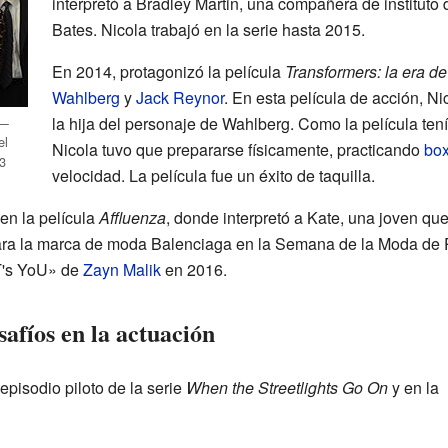
interpretó a Bradley Martin, una compañera de instituto
Bates. Nicola trabajó en la serie hasta 2015.
En 2014, protagonizó la película
Transformers: la era de
Wahlberg
y
Jack Reynor
. En esta película de acción, Ni
la hija del personaje de Wahlberg. Como la película te
a—
el
Nicola tuvo que prepararse físicamente, practicando
bo
3
velocidad. La película fue un éxito de taquilla.
en la película
Affluenza
, donde interpretó a Kate, una joven que
 para la marca de moda Balenciaga en la Semana de la Moda de 
iT's YoU» de
Zayn Malik
en 2016.
afíos en la actuación
episodio piloto de la serie
When the Streetlights Go On
y en la