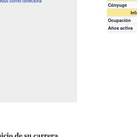
ebut como directora
Cónyuge
In
Ocupación
Años activa
icio de su carrera