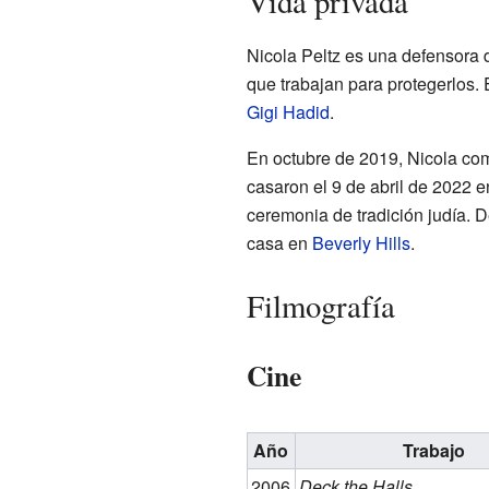
Vida privada
Nicola Peltz es una defensora 
que trabajan para protegerlos.
Gigi Hadid
.
En octubre de 2019, Nicola co
casaron el 9 de abril de 2022 e
ceremonia de tradición judía. 
casa en
Beverly Hills
.
Filmografía
Cine
Año
Trabajo
2006
Deck the Halls