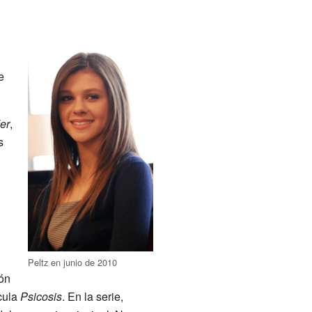
e
er
,
s
Peltz en junio de 2010
ión
ícula
Psicosis
. En la serie,