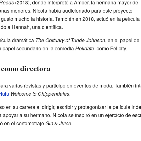
 Roads
(2018), donde interpretó a Amber, la hermana mayor de
anas menores. Nicola había audicionado para este proyecto
gustó mucho la historia. También en 2018, actuó en la película
ando a Hannah, una científica.
lícula dramática
The Obituary of Tunde Johnson
, en el papel de
un papel secundario en la comedia
Holidate
, como Felicity.
 como directora
ra varias revistas y participó en eventos de moda. También int
Hulu
Welcome to Chippendales
.
 en su carrera al dirigir, escribir y protagonizar la película in
 apoyar a su hermano. Nicola se inspiró en un ejercicio de escr
jó en el cortometraje
Gin & Juice
.