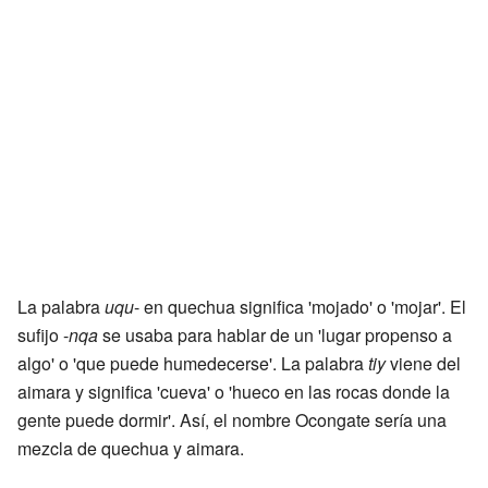
La palabra
uqu
- en quechua significa 'mojado' o 'mojar'. El
sufijo -
nqa
se usaba para hablar de un 'lugar propenso a
algo' o 'que puede humedecerse'. La palabra
tiy
viene del
aimara y significa 'cueva' o 'hueco en las rocas donde la
gente puede dormir'. Así, el nombre Ocongate sería una
mezcla de quechua y aimara.