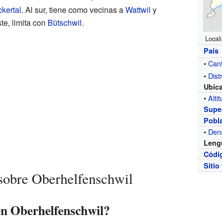
kertal
. Al sur, tiene como vecinas a
Wattwil
y
ste, limita con
Bütschwil
.
Local
País
•
Can
•
Distr
Ubic
•
Alti
Super
Pobl
•
Den
Leng
Códi
Sitio
 sobre Oberhelfenschwil
en Oberhelfenschwil?