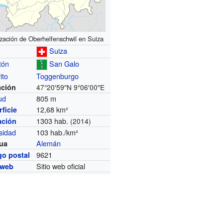
ización de Oberhelfenschwil en Suiza
Suiza
tón
San Galo
ito
Toggenburgo
ación
47°20′59″N
9°06′00″E
tud
805 m
12,68 km²
ficie
1303 hab.
ación
(2014)
sidad
103 hab./km²
Alemán
ua
9621
go postal
Sitio web oficial
 web