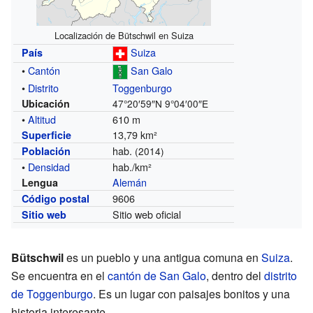
Localización de Bütschwil en Suiza
Suiza
País
•
Cantón
San Galo
•
Distrito
Toggenburgo
Ubicación
47°20′59″N
9°04′00″E
•
Altitud
610 m
13,79 km²
Superficie
hab.
Población
(2014)
•
Densidad
hab./km²
Alemán
Lengua
9606
Código postal
Sitio web oficial
Sitio web
Bütschwil
es un pueblo y una antigua comuna en
Suiza
.
Se encuentra en el
cantón de San Galo
, dentro del
distrito
de Toggenburgo
. Es un lugar con paisajes bonitos y una
historia interesante.