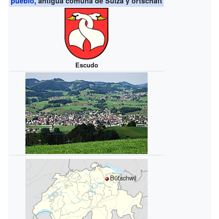
pueblo
, antigua comuna de Suiza y ortschaft
Escudo
Bütschwil