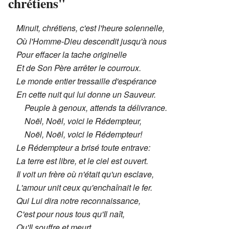
chrétiens"
Minuit, chrétiens, c'est l'heure solennelle,
Où l'Homme-Dieu descendit jusqu'à nous
Pour effacer la tache originelle
Et de Son Père arrêter le courroux.
Le monde entier tressaille d'espérance
En cette nuit qui lui donne un Sauveur.
Peuple à genoux, attends ta délivrance.
Noël, Noël, voici le Rédempteur,
Noël, Noël, voici le Rédempteur!
Le Rédempteur a brisé toute entrave:
La terre est libre, et le ciel est ouvert.
Il voit un frère où n'était qu'un esclave,
L'amour unit ceux qu'enchaînait le fer.
Qui Lui dira notre reconnaissance,
C'est pour nous tous qu'Il naît,
Qu'Il souffre et meurt.