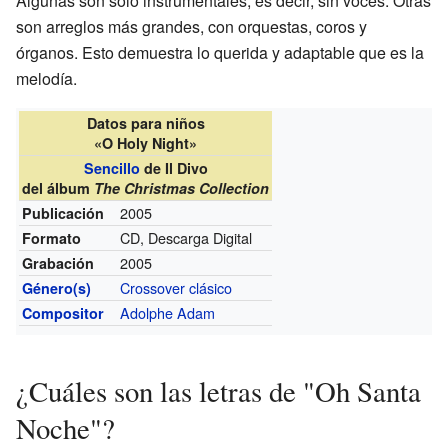
Algunas son solo instrumentales, es decir, sin voces. Otras
son arreglos más grandes, con orquestas, coros y
órganos. Esto demuestra lo querida y adaptable que es la
melodía.
Datos para niños
«O Holy Night»
Sencillo
de Il Divo
del álbum
The Christmas Collection
2005
Publicación
CD, Descarga Digital
Formato
2005
Grabación
Crossover clásico
Género(s)
Adolphe Adam
Compositor
¿Cuáles son las letras de "Oh Santa
Noche"?