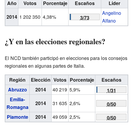
Año
Votos
Porcentaje
Escaños
Líder
Angelino
2014
1 202 350
4,38%
3/73
Alfano
¿Y en las elecciones regionales?
El NCD también participó en elecciones para los consejos
regionales en algunas partes de Italia.
Región
Elección
Votos
Porcentaje
Escaños
Abruzzo
2014
40 219
5,9%
1/31
Emilia-
2014
31 635
2,6%
0/50
Romagna
Piamonte
2014
49 059
2,5%
0/50