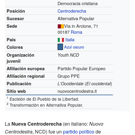
Democracia cristiana
Centroderecha
Posición
Alternativa Popular
Sucesor
Via in Arcione, 71
Sede
00187
Roma
Italia
País
Colores
Azul oscuro
Organización
Youth NCD
juvenil
Partido Popular Europeo
Afiliación europea
Grupo PPE
Afiliación regional
(
)
Publicación
L'Occidentale
El occidental
nuovocentrodestra.it
Sitio web
1
Escisión de El Pueblo de la Libertad.
2
Transformación en Alternativa Popular.
La
Nueva Centroderecha
(en italiano:
Nuovo
Centrodestra
, NCD) fue un
partido político
de