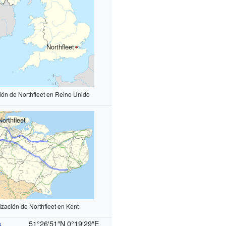
Northfleet
ión de Northfleet en Reino Unido
Northfleet
ización de Northfleet en Kent
51°26′51″N
0°19′29″E
s