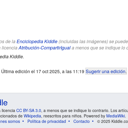
los de la
Enciclopedia Kiddle
(incluidas las imágenes) se puede u
a licencia
Atribución-CompartirIgual
a menos que se indique lo con
edia Kiddle.
Última edición el 17 oct 2025, a las 11:19
Sugerir una edición
.
dle
a licencia
CC BY-SA 3.0
, a menos que se indique lo contrario. Los artíc
ccionados de
Wikipedia
, reescritos para niños. Powered by
MediaWiki
.
énes somos
Política de privacidad
Contacto
© 2025 Kiddle.co