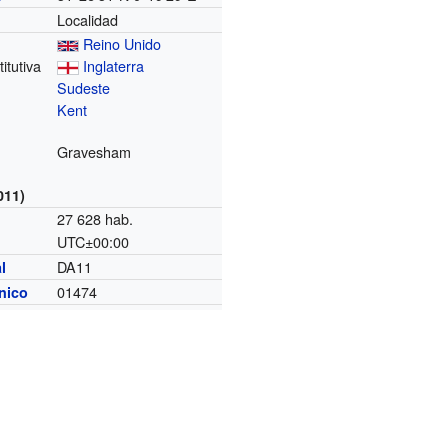
Localidad
Reino Unido
itutiva
Inglaterra
Sudeste
o
Kent
Gravesham
011)
27 628 hab.
UTC±00:00
o
DA11
l
01474
ónico