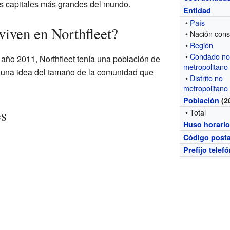
as capitales más grandes del mundo.
Entidad
•
País
viven en Northfleet?
• Nación const
•
Región
•
Condado n
 año 2011, Northfleet tenía una población de
metropolitano
a una idea del tamaño de la comunidad que
•
Distrito no
metropolitano
Población
(2
es
• Total
Huso horari
Código posta
Prefijo telef