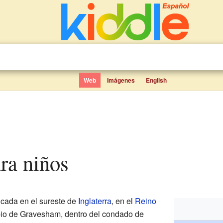
Web
Imágenes
English
ara niños
icada en el sureste de
Inglaterra
, en el
Reino
pio de Gravesham, dentro del condado de