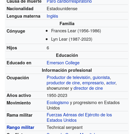
Paro cardiorrespiratorio
Causa de muerte
Estadounidense
Nacionalidad
Inglés
Lengua materna
Familia
Frances Lear
(1956-1986)
Cónyuge
Lyn Lear
(1987-2023)
6
Hijos
Educación
Emerson College
Educado en
Información profesional
Productor de televisión
,
guionista
,
Ocupación
productor de cine
,
empresario
,
actor
,
showrunner y
director de cine
1950-2023
Años activo
Ecologismo
y progresismo en Estados
Movimiento
Unidos
Fuerzas Aéreas del Ejército de los
Rama militar
Estados Unidos
Technical sergeant
Rango militar