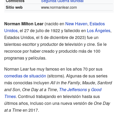
Segunda Guerra Mundial
Conflictos
www.normanlear.com
Sitio web
Norman Milton Lear
(nacido en
New Haven
,
Estados
Unidos
, el 27 de julio de 1922 y fallecido en
Los Ángeles
,
Estados Unidos, el 5 de diciembre de 2023) fue un
talentoso escritor y productor de televisión y cine. Se le
reconoce por haber creado y producido más de 100
programas y películas.
Norman Lear fue muy famoso en los años 70 por sus
comedias de situación
(sitcoms). Algunas de sus series
más conocidas incluyen
All in the Family
,
Maude
,
Sanford
and Son
,
One Day at a Time
,
The Jeffersons
y
Good
Times
. Continuó trabajando en televisión hasta sus
últimos años, incluso con una nueva versión de
One Day
at a Time
en 2017.