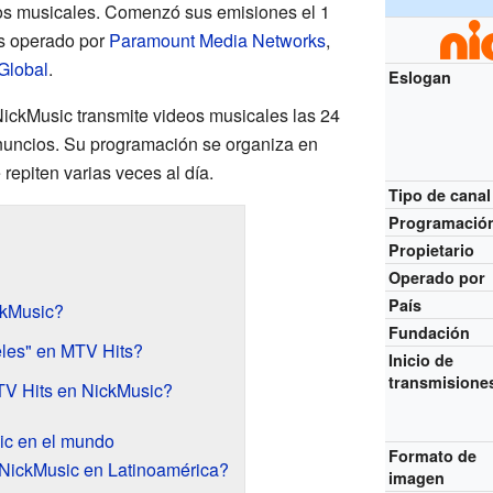
eos musicales. Comenzó sus emisiones el 1
s operado por
Paramount Media Networks
,
Global
.
Eslogan
 NickMusic transmite videos musicales las 24
nuncios. Su programación se organiza en
repiten varias veces al día.
Tipo de canal
Programació
Propietario
Operado por
País
ckMusic?
Fundación
eles" en MTV Hits?
Inicio de
transmisione
TV Hits en NickMusic?
ic en el mundo
Formato de
NickMusic en Latinoamérica?
imagen