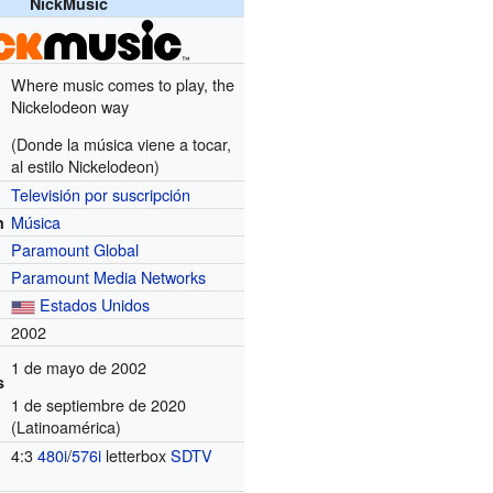
NickMusic
Where music comes to play, the
Nickelodeon way
(Donde la música viene a tocar,
al estilo Nickelodeon)
Televisión por suscripción
Música
n
Paramount Global
Paramount Media Networks
Estados Unidos
2002
1 de mayo de 2002
s
1 de septiembre de 2020
(Latinoamérica)
4:3
480i
/
576i
letterbox
SDTV