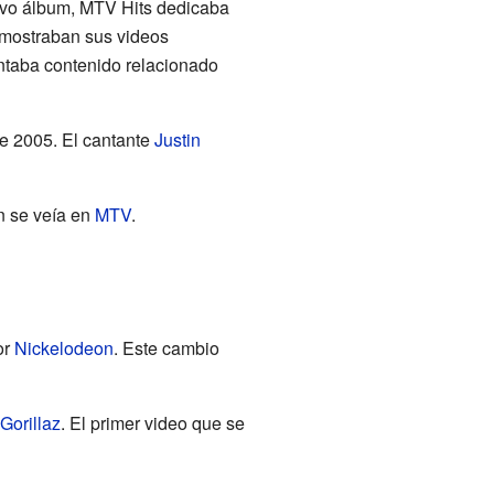
uevo álbum, MTV Hits dedicaba
se mostraban sus videos
ntaba contenido relacionado
de 2005. El cantante
Justin
n se veía en
MTV
.
or
Nickelodeon
. Este cambio
Gorillaz
. El primer video que se