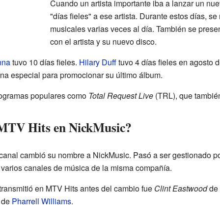
Cuando un artista importante iba a lanzar un n
"días fieles" a ese artista. Durante estos días, 
musicales varias veces al día. También se prese
con el artista y su nuevo disco.
nna
tuvo 10 días fieles.
Hilary Duff
tuvo 4 días fieles en agosto 
na especial para promocionar su último álbum.
programas populares como
Total Request Live
(TRL), que tambié
 MTV Hits en NickMusic?
l canal cambió su nombre a NickMusic. Pasó a ser gestionado p
e varios canales de música de la misma compañía.
 transmitió en MTV Hits antes del cambio fue
Clint Eastwood
de
de
Pharrell Williams
.