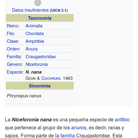
Datos insuficientes
(
UICN 3.1
)
Taxonomía
Reino
:
Animalia
Filo
:
Chordata
Clase
:
Amphibia
Orden
:
Anura
Familia
:
Craugastoridae
Género
:
Niceforonia
Especie
:
N. nana
Goin &
Cochran
, 1963
Sinonimia
Phrynopus nanus
La
Niceforonia nana
es una pequeña especie de
anfibio
que pertenece al grupo de los
anuros
, es decir, ranas y
sapos. Forma parte de la
familia
Craugastoridae. Esta