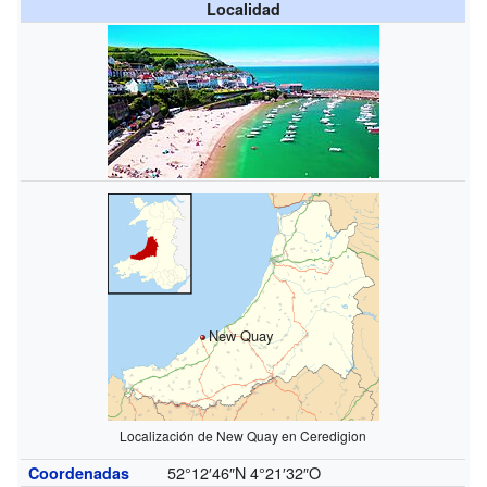
Localidad
New Quay
Localización de New Quay en Ceredigion
52°12′46″N
4°21′32″O
Coordenadas