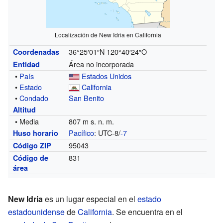
Localización de New Idria en California
36°25′01″N
120°40′24″O
Coordenadas
Área no incorporada
Entidad
•
País
Estados Unidos
•
Estado
California
•
Condado
San Benito
Altitud
• Media
807 m s. n. m.
Pacífico
: UTC-8/
-7
Huso horario
95043
Código ZIP
831
Código de
área
New Idria
es un lugar especial en el
estado
estadounidense
de
California
. Se encuentra en el