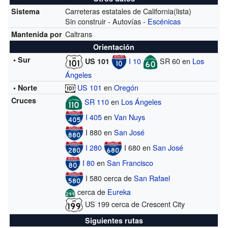
Carreteras estatales de California(lista)
Sistema
Sin construir - Autovías -
Escénicas
Caltrans
Mantenida por
Orientación
• Sur
I 10
SR 60 en
Los
US 101
Ángeles
US 101
en
Oregón
• Norte
Cruces
SR 110
en
Los Ángeles
I 405
en
Van Nuys
I 880 en
San José
I 280
I 680 en
San José
I 80
en
San Francisco
I 580 cerca de
San Rafael
cerca de
Eureka
US 199 cerca de Crescent City
Siguientes rutas