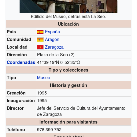
Edificio del Museo, detrás está La Seo.
Ubicación
España
País
Aragón
Comunidad
Zaragoza
Localidad
Plaza de la Seo
(2)
Dirección
41°39′19″N
0°52′35″O
Coordenadas
Tipo y colecciones
Museo
Tipo
Historia y gestión
1995
Creación
1995
Inauguración
Jefe del Servicio de Cultura del Ayuntamiento
Director
de Zaragoza
Información para visitantes
976 399 752
Teléfono
Sitio web oficial