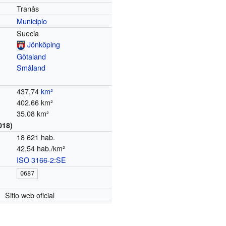
Tranås
Municipio
Suecia
Jönköping
Götaland
Småland
437,74
km²
402.66 km²
35.08 km²
018)
18 621 hab.
42,54 hab./km²
ISO 3166-2:SE
0687
Sitio web oficial