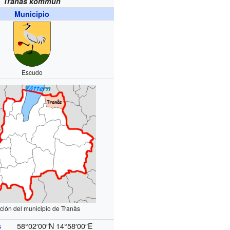
Tranås kommun
Municipio
Escudo
ción del municipio de Tranås
58°02′00″N
14°58′00″E
s