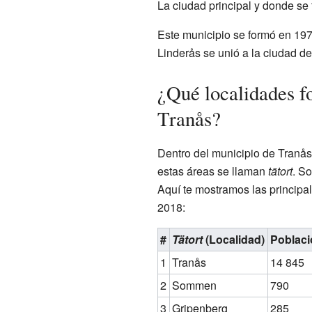
La ciudad principal y donde se
Este municipio se formó en 19
Linderås se unió a la ciudad de
¿Qué localidades f
Tranås?
Dentro del municipio de Tranås
estas áreas se llaman
tätort
. S
Aquí te mostramos las principal
2018:
#
Tätort
(Localidad)
Poblaci
1
Tranås
14 845
2
Sommen
790
3
Gripenberg
285