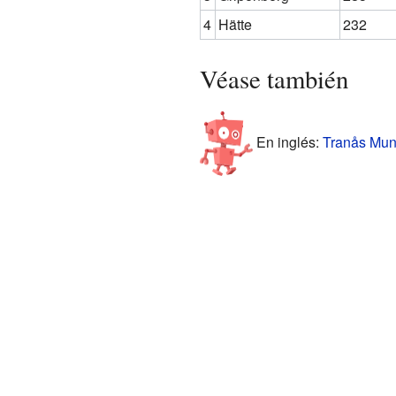
4
Hätte
232
Véase también
En inglés:
Tranås Muni