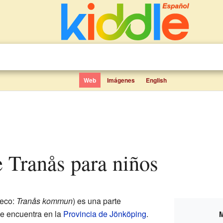
Web
Imágenes
English
e Tranås para niños
eco:
Tranås kommun
) es una parte
Se encuentra en la
Provincia de Jönköping
.
M