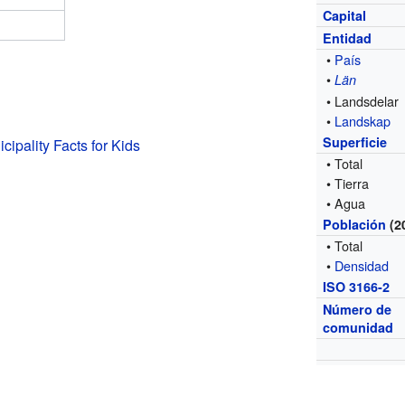
Capital
Entidad
•
País
•
Län
• Landsdelar
•
Landskap
Superficie
cipality Facts for Kids
• Total
• Tierra
• Agua
Población
(2
• Total
•
Densidad
ISO 3166-2
Número de
comunidad