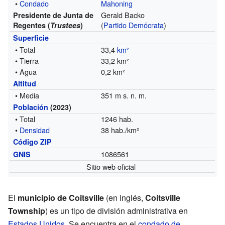
•
Condado
Mahoning
Gerald Backo
Presidente de Junta de
(
Partido Demócrata
)
Regentes (
Trustees
)
Superficie
• Total
33,4
km²
• Tierra
33,2 km²
• Agua
0,2 km²
Altitud
• Media
351 m s. n. m.
Población
(2023)
• Total
1246 hab.
•
Densidad
38 hab./km²
Código ZIP
1086561
GNIS
Sitio web oficial
El
municipio de Coitsville
(en inglés,
Coitsville
Township
) es un tipo de división administrativa en
Estados Unidos
. Se encuentra en el
condado de