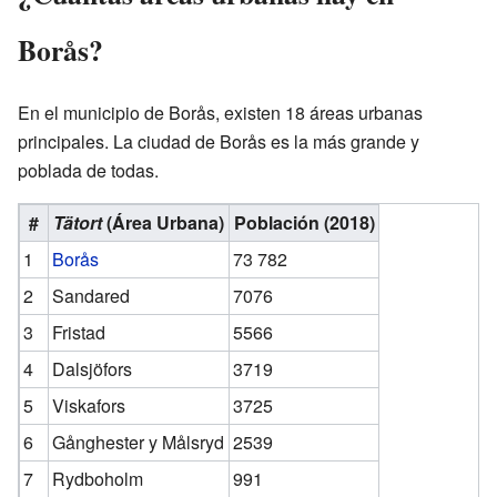
Borås?
En el municipio de Borås, existen 18 áreas urbanas
principales. La ciudad de Borås es la más grande y
poblada de todas.
#
Tätort
(Área Urbana)
Población (2018)
1
Borås
73 782
2
Sandared
7076
3
Fristad
5566
4
Dalsjöfors
3719
5
Viskafors
3725
6
Gånghester y Målsryd
2539
7
Rydboholm
991