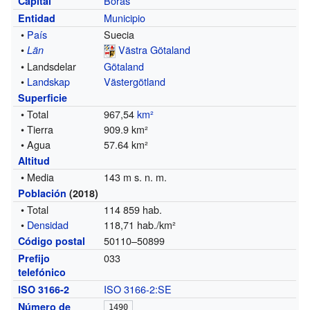
Borås
Capital
Municipio
Entidad
•
País
Suecia
•
Västra Götaland
Län
• Landsdelar
Götaland
•
Landskap
Västergötland
Superficie
• Total
967,54
km²
• Tierra
909.9 km²
• Agua
57.64 km²
Altitud
• Media
143 m s. n. m.
Población
(2018)
• Total
114 859 hab.
•
Densidad
118,71 hab./km²
50110–50899
Código postal
033
Prefijo
telefónico
ISO 3166-2:SE
ISO 3166-2
Número de
1490