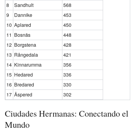
8
Sandhult
568
9
Dannike
453
10
Aplared
450
11
Bosnäs
448
12
Borgstena
428
13
Rångedala
421
14
Kinnarumma
356
15
Hedared
336
16
Bredared
330
17
Äspered
302
Ciudades Hermanas: Conectando el
Mundo