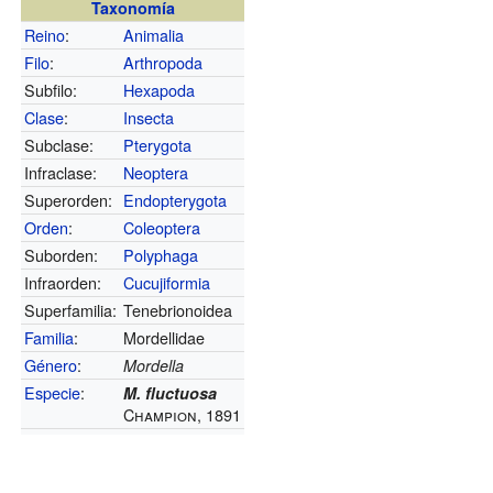
Taxonomía
Reino
:
Animalia
Filo
:
Arthropoda
Subfilo:
Hexapoda
Clase
:
Insecta
Subclase:
Pterygota
Infraclase:
Neoptera
Superorden:
Endopterygota
Orden
:
Coleoptera
Suborden:
Polyphaga
Infraorden:
Cucujiformia
Superfamilia:
Tenebrionoidea
Familia
:
Mordellidae
Género
:
Mordella
Especie
:
M. fluctuosa
Champion, 1891