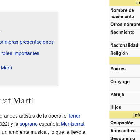
I
Nombre de
nacimiento
Otros nombr
Nacimiento
í
 primeras presentaciones
Nacionalidad
 roles importantes
Religión
 Martí
Padres
Cónyuge
Pareja
rat Martí
Hijos
In
grandes artistas de la ópera: el
tenor
Ocupación
022) y la
soprano
española
Montserrat
Años activa
un ambiente musical, lo que la llevó a
Seudónimo
.