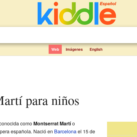
Web
Imágenes
English
Martí para niños
 conocida como
Montserrat Martí
o
ópera española. Nació en
Barcelona
el 15 de