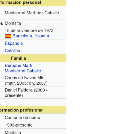
nformación personal
Montserrat Martínez Caballé
Montsita
es
15 de noviembre de 1972
Barcelona
,
España
Española
Católica
Familia
Bernabé Martí
Montserrat Caballé
Carlos de Navas Mir
(
matr.
2005;
div.
2007)
Daniel Faidella (2009 -
presente)
1
formación profesional
Cantante de ópera
1993-presente
Montsita