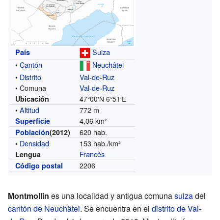
Suiza
País
•
Cantón
Neuchâtel
•
Distrito
Val-de-Ruz
• Comuna
Val-de-Ruz
Ubicación
47°00′N
6°51′E
•
Altitud
772 m
4,06 km²
Superficie
620 hab.
Población
(2012)
•
Densidad
153 hab./km²
Francés
Lengua
2206
Código postal
Montmollin
es una localidad y antigua comuna
suiza
del
cantón de Neuchâtel
. Se encuentra en el
distrito de Val-