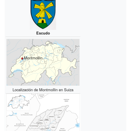
Escudo
Montmollin
Localización de Montmollin en Suiza