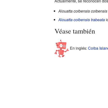
Actualmente, se reconocen dos
Alouatta coibensis coibensis
Alouatta coibensis trabeata
i
Véase también
En inglés:
Coiba Islan