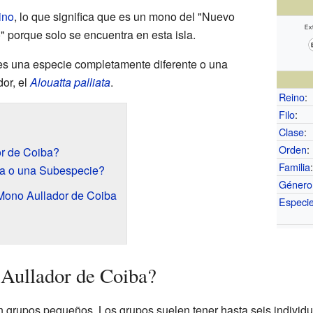
rino
, lo que significa que es un mono del "Nuevo
 porque solo se encuentra en esta isla.
i es una especie completamente diferente o una
or, el
Alouatta palliata
.
Reino
:
Filo
:
Clase
:
Orden
:
r de Coiba?
Familia
a o una Subespecie?
Género
Mono Aullador de Coiba
Especi
Aullador de Coiba?
n grupos pequeños. Los grupos suelen tener hasta seis individu