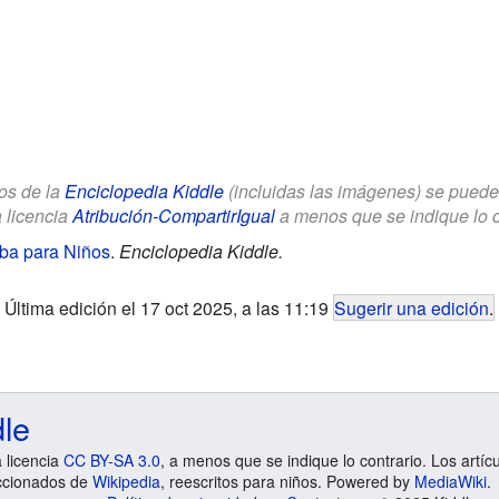
los de la
Enciclopedia Kiddle
(incluidas las imágenes) se puede u
a licencia
Atribución-CompartirIgual
a menos que se indique lo con
iba para Niños
.
Enciclopedia Kiddle.
Última edición el 17 oct 2025, a las 11:19
Sugerir una edición
.
dle
a licencia
CC BY-SA 3.0
, a menos que se indique lo contrario. Los artíc
ccionados de
Wikipedia
, reescritos para niños. Powered by
MediaWiki
.