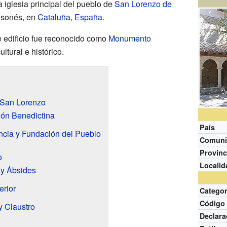
a iglesia principal del pueblo de
San Lorenzo de
olsonés, en
Cataluña
,
España
.
e edificio fue reconocido como
Monumento
ultural e histórico.
e San Lorenzo
ón Benedictina
País
ia y Fundación del Pueblo
Comuni
Provinc
o
Localid
 y Ábsides
erior
Categor
Código
y Claustro
Declara