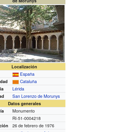
de Morunys
Localización
España
Cataluña
dad
Lérida
ia
San Lorenzo de Morunys
ad
Datos generales
Monumento
ía
RI-51-0004218
26 de febrero de 1976
ción