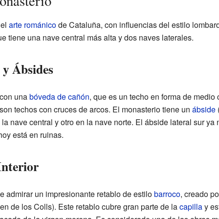
onasterio
del
arte románico
de Cataluña, con influencias del estilo lombard
 que tiene una nave central más alta y dos naves laterales.
s y Ábsides
a con una
bóveda de cañón
, que es un techo en forma de medio c
 son techos con cruces de arcos. El monasterio tiene un
ábside
(
n la nave central y otro en la nave norte. El ábside lateral sur y
hoy está en ruinas.
Interior
e admirar un impresionante retablo de estilo
barroco
, creado po
en de los Colls). Este retablo cubre gran parte de la
capilla
y es