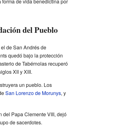
la forma de vida benedictina por
ación del Pueblo
, el de San Andrés de
nts quedó bajo la protección
asterio de Tabérnolas recuperó
glos XII y XIII.
struyera un pueblo. Los
 de
San Lorenzo de Morunys
, y
n del Papa Clemente VIII, dejó
rupo de sacerdotes.