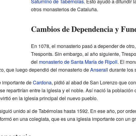
Saturnino de Tabérnolas
. Esto ayudó a difundir 
otros monasterios de Cataluña.
Cambios de Dependencia y Fund
En 1078, el monasterio pasó a depender de otro
Tresponts. Sin embargo, al año siguiente, Trespo
del
monasterio de Santa María de Ripoll
. El mon
o, que luego dependió del monasterio de
Anserall
durante los si
e importante de
Cardona
, pidió al abad de San Lorenzo que con
 repartirían entre la iglesia y el noble. Así nació la población
virtió en la iglesia principal del nuevo pueblo.
iguió unido al de Tabérnolas hasta 1592. En ese año, por orde
sformó en una colegiata, que es una iglesia importante con un g