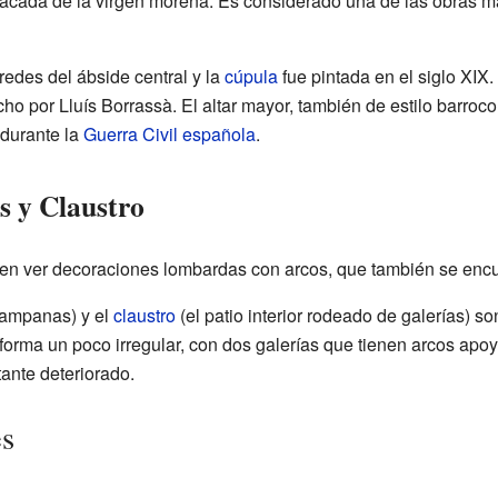
acada de la virgen morena. Es considerado una de las obras m
redes del ábside central y la
cúpula
fue pintada en el siglo XIX. 
cho por Lluís Borrassà. El altar mayor, también de estilo barroc
 durante la
Guerra Civil española
.
s y Claustro
en ver decoraciones lombardas con arcos, que también se encu
 campanas) y el
claustro
(el patio interior rodeado de galerías) so
a forma un poco irregular, con dos galerías que tienen arcos ap
ante deteriorado.
es