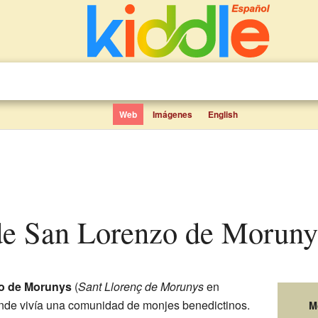
Web
Imágenes
English
 de San Lorenzo de Moruny
o de Morunys
(
Sant Llorenç de Morunys
en
onde vivía una comunidad de monjes benedictinos.
M