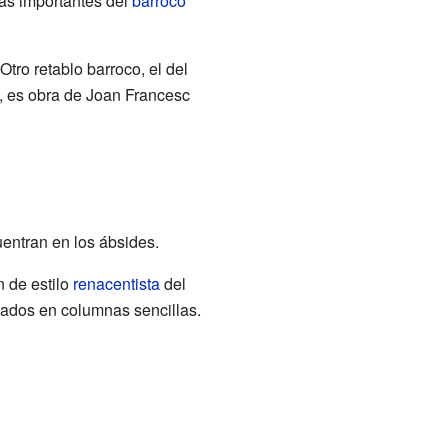
ás importantes del
barroco
Otro retablo barroco, el del
o, es obra de Joan Francesc
entran en los ábsides.
n de estilo
renacentista
del
oyados en columnas sencillas.