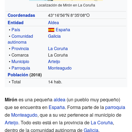
Localización de Mirón en La Coruña
43°16′56″N
8°35′08″O
Coordenadas
Aldea
Entidad
•
País
España
•
Comunidad
Galicia
autónoma
•
Provincia
La Coruña
• Comarca
La Coruña
•
Municipio
Arteijo
•
Parroquia
Monteagudo
Población
(2018)
• Total
14 hab.
Mirón
es una pequeña
aldea
(un pueblo muy pequeño)
que se encuentra en
España
. Forma parte de la
parroquia
de
Monteagudo
, que a su vez pertenece al municipio de
Arteijo
. Todo esto está en la provincia de
La Coruña
,
dentro de la comunidad autónoma de
Galicia
.