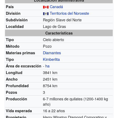
Canadá
País
Territorios del Noroeste
División
Región Slave del Norte
Subdivisión
Lago de Gras
Localidad
Características
Cielo abierto
Tipo
Pozo
Método
Diamantes
Materias primas
Kimberlita
Tipo
-
ha
Área de excavación
3841 km
Longitud
2451 km
Ancho
8754 km
Profundidad
3
Pozos
6-7 millones de quilates (1200-1400 kg
Producción
año)
16 a 22 años
Vida esperada
Harry Winston Diamond Corporation y
Propietario