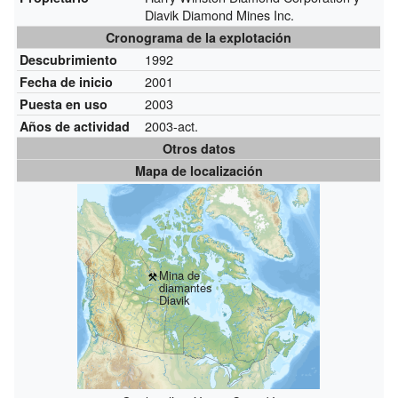
Diavik Diamond Mines Inc.
Cronograma de la explotación
1992
Descubrimiento
2001
Fecha de inicio
2003
Puesta en uso
2003-act.
Años de actividad
Otros datos
Mapa de localización
Mina de
diamantes
Diavik