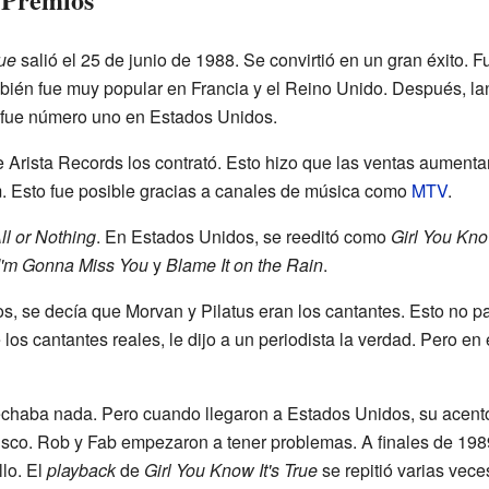
rue
salió el 25 de junio de 1988. Se convirtió en un gran éxito. 
ién fue muy popular en Francia y el Reino Unido. Después, l
 fue número uno en Estados Unidos.
 Arista Records los contrató. Esto hizo que las ventas aument
. Esto fue posible gracias a canales de música como
MTV
.
ll or Nothing
. En Estados Unidos, se reeditó como
Girl You Know
 I'm Gonna Miss You
y
Blame It on the Rain
.
s, se decía que Morvan y Pilatus eran los cantantes. Esto no 
os cantantes reales, le dijo a un periodista la verdad. Pero en
pechaba nada. Pero cuando llegaron a Estados Unidos, su acento
disco. Rob y Fab empezaron a tener problemas. A finales de 198
llo. El
playback
de
Girl You Know It's True
se repitió varias vece