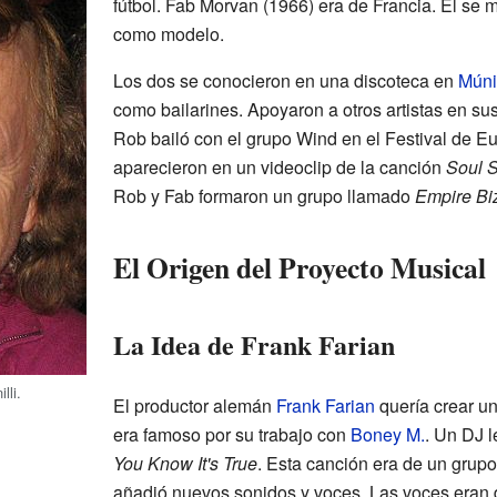
fútbol. Fab Morvan (1966) era de Francia. Él se 
como modelo.
Los dos se conocieron en una discoteca en
Múni
como bailarines. Apoyaron a otros artistas en su
Rob bailó con el grupo Wind en el Festival de E
aparecieron en un videoclip de la canción
Soul S
Rob y Fab formaron un grupo llamado
Empire Bi
El Origen del Proyecto Musical
La Idea de Frank Farian
lli.
El productor alemán
Frank Farian
quería crear un
era famoso por su trabajo con
Boney M.
. Un DJ 
You Know It's True
. Esta canción era de un grup
añadió nuevos sonidos y voces. Las voces eran 