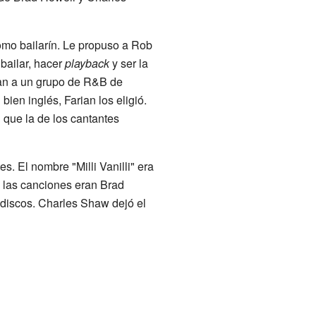
omo bailarín. Le propuso a Rob
 bailar, hacer
playback
y ser la
ran a un grupo de R&B de
en inglés, Farian los eligió.
 que la de los cantantes
. El nombre "Milli Vanilli" era
e las canciones eran Brad
discos. Charles Shaw dejó el