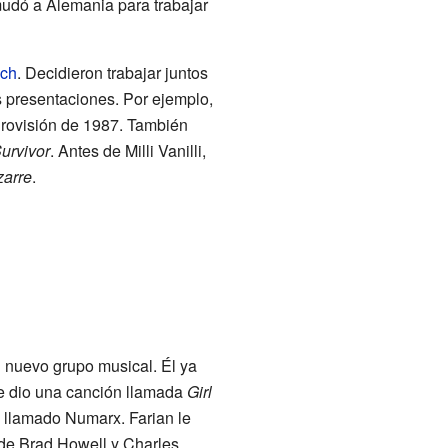
mudó a Alemania para trabajar
ch
. Decidieron trabajar juntos
s presentaciones. Por ejemplo,
urovisión de 1987. También
urvivor
. Antes de Milli Vanilli,
zarre
.
 nuevo grupo musical. Él ya
le dio una canción llamada
Girl
o llamado Numarx. Farian le
de Brad Howell y Charles