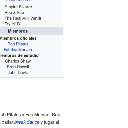
Empire Bizarre
Rob & Fab
The Real Milli Vanilli
Try 'N' B
Miembros
Miembros oficiales
Rob Pilatus
Fabrice Morvan
iembros de estudio
Charles Shaw
Brad Howell
John Davis
 Rob Pilatus y Fab Morvan. Rob
 bailar
break dance
y jugar al