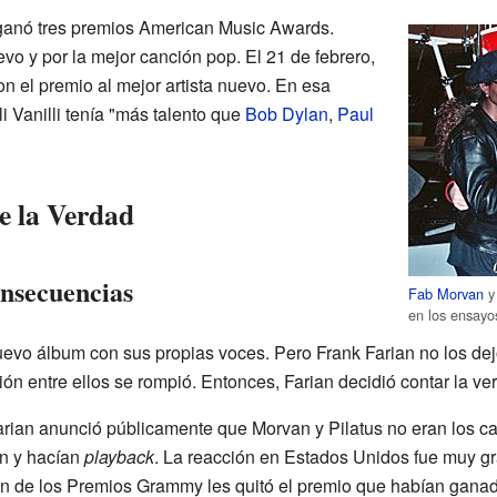
i ganó tres premios American Music Awards.
vo y por la mejor canción pop. El 21 de febrero,
 el premio al mejor artista nuevo. En esa
i Vanilli tenía "más talento que
Bob Dylan
,
Paul
e la Verdad
onsecuencias
Fab Morvan
en los ensay
evo álbum con sus propias voces. Pero Frank Farian no los de
n entre ellos se rompió. Entonces, Farian decidió contar la ve
ian anunció públicamente que Morvan y Pilatus no eran los cant
en y hacían
playback
. La reacción en Estados Unidos fue muy gr
 de los Premios Grammy les quitó el premio que habían ganado