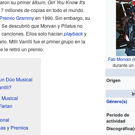
zaron su primer álbum,
Girl You Know It's
 7 millones de copias en todo el mundo.
Premio Grammy
en 1990. Sin embargo, su
 Se descubrió que Morvan y Pilatus no
 canciones. Ellos solo hacían
playback
y
. Milli Vanilli fue el primer grupo en la
 le retiró un premio.
Fab Morvan
(
durante un
e un Dúo Musical
Origen
nilli?
I
o Musical
Género(s)
Farian
Período de
ional
actividad
as y Premios
Discográfica(