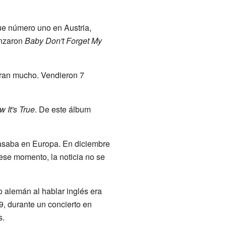
Fue número uno en Austria,
anzaron
Baby Don't Forget My
aran mucho. Vendieron 7
 It's True
. De este álbum
pasaba en Europa. En diciembre
 ese momento, la noticia no se
 alemán al hablar inglés era
9, durante un concierto en
s.