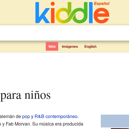
Web
Imágenes
English
i para niños
 alemán de
pop
y
R&B contemporáneo
.
s y Fab Morvan. Su música era producida