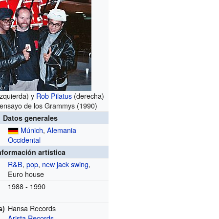
izquierda) y
Rob Pilatus
(derecha)
 ensayo de los Grammys (1990)
Datos generales
Múnich
,
Alemania
Occidental
nformación artística
R&B
,
pop
,
new jack swing
,
Euro house
1988 - 1990
Hansa Records
s)
Arista Records