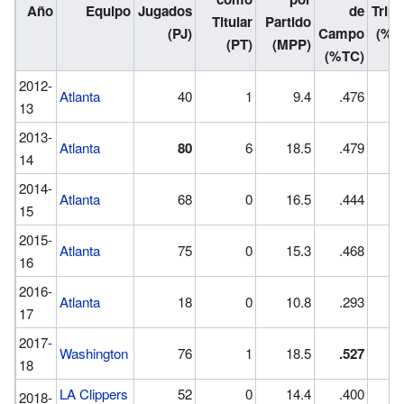
Año
Equipo
Jugados
de
Tripl
Titular
Partido
(PJ)
Campo
(%3
(PT)
(MPP)
(%TC)
2012-
Atlanta
40
1
9.4
.476
.0
13
2013-
Atlanta
80
6
18.5
.479
.3
14
2014-
Atlanta
68
0
16.5
.444
.3
15
2015-
Atlanta
75
0
15.3
.468
.3
16
2016-
Atlanta
18
0
10.8
.293
.1
17
2017-
Washington
76
1
18.5
.527
.4
18
LA Clippers
52
0
14.4
.400
.3
2018-