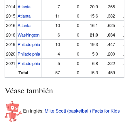
2014
Atlanta
7
0
20.9
.365
.32
2015
Atlanta
11
0
15.6
.382
.15
2016
Atlanta
10
0
16.1
.625
.50
2018
Washington
6
0
21.0
.634
.63
2019
Philadelphia
10
0
19.3
.447
.35
2020
Philadelphia
4
0
5.0
.200
.00
2021
Philadelphia
5
0
6.8
.222
.28
Total
57
0
15.3
.459
.33
Véase también
En inglés:
Mike Scott (basketball) Facts for Kids