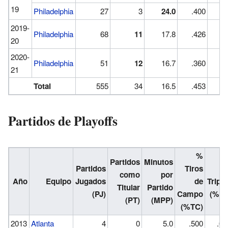
19
Philadelphia
27
3
24.0
.400
.4
2019-
Philadelphia
68
11
17.8
.426
.3
20
2020-
Philadelphia
51
12
16.7
.360
.3
21
Total
555
34
16.5
.453
.3
Partidos de Playoffs
%
Partidos
Minutos
Partidos
Tiros
como
por
Año
Equipo
Jugados
de
Triple
Titular
Partido
(PJ)
Campo
(%3P
(PT)
(MPP)
(%TC)
2013
Atlanta
4
0
5.0
.500
.00