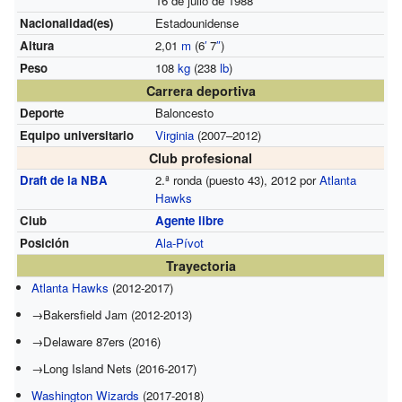
16 de julio de 1988
Nacionalidad(es)
Estadounidense
Altura
2,01
m
(6
′
7
″
)
Peso
108
kg
(238
lb
)
Carrera deportiva
Deporte
Baloncesto
Equipo universitario
Virginia
(2007–2012)
Club profesional
Draft de la NBA
2.ª ronda (puesto 43), 2012 por
Atlanta
Hawks
Club
Agente libre
Posición
Ala-Pívot
Trayectoria
Atlanta Hawks
(2012-2017)
→Bakersfield Jam (2012-2013)
→Delaware 87ers (2016)
→Long Island Nets (2016-2017)
Washington Wizards
(2017-2018)