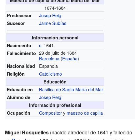
Maestro de capilla de Santa María del Mar
1674-1684
Josep Reig
Predecesor
Jaime Subías
Sucesor
Información personal
c.
1641
Nacimiento
29 de julio de 1684
Fallecimiento
Barcelona
(
España
)
Española
Nacionalidad
Catolicismo
Religión
Educación
Basílica de Santa María del Mar
Educado en
Josep Reig
Alumno de
Información profesional
Compositor
y
maestro de capilla
Ocupación
Miguel Rosquelles
(nacido alrededor de 1641 y fallecido