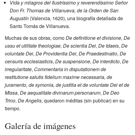
Vida y milagros del Ilustríssimo y reverendíssimo Señor
Don Fr. Thomas de Villanueva, de la Orden de San
Augustín
(Valencia, 1620), una biografía detallada de
Santo Tomás de Villanueva.
Muchas de sus obras, como
De definitione et divisione
,
De
ussu et utilitate theologiae
,
De scientia Dei
,
De Idaeis
,
De
voluntate Dei
,
De Providentia Dei
,
De Praedestinatio
,
De
censuris ecclesiasticis
,
De suspensione
,
De interdicto
,
De
irregularitate
,
Commentaria in disputationem de
restitutione salutis fidelium maxime necessaria, de
juramento, de symonia, de justitia et de voluntate Dei et de
Missa
,
De aequalitate divinarum personarum
,
De Deo
Trino
,
De Angelis
, quedaron inéditas (sin publicar) en su
tiempo.
Galería de imágenes