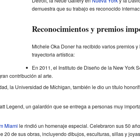
Detroit, la Neue Gallery en
Nueva York
y la David
demuestra que su trabajo es reconocido interna
Reconocimientos y premios imp
Michele Oka Doner ha recibido varios premios y
trayectoria artística:
En 2011, el Instituto de Diseño de la New York Sc
ran contribución al arte.
ad, la Universidad de Míchigan, también le dio un título honoríf
att Legend, un galardón que se entrega a personas muy importan
m Miami
le rindió un homenaje especial. Celebraron sus 50 año
20 de sus obras, incluyendo dibujos, esculturas, sillas y joyas