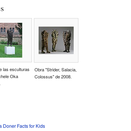
es
 las esculturas
Obra "Strider, Salacia,
chele Oka
Colossus" de 2008.
.
 Doner Facts for Kids