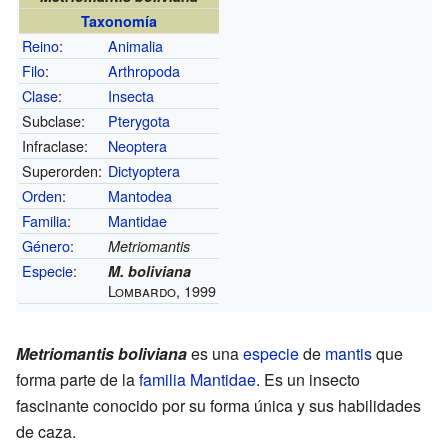
Taxonomía
Reino
:
Animalia
Filo
:
Arthropoda
Clase
:
Insecta
Subclase:
Pterygota
Infraclase:
Neoptera
Superorden:
Dictyoptera
Orden
:
Mantodea
Familia
:
Mantidae
Género
:
Metriomantis
Especie
:
M. boliviana
Lombardo, 1999
Metriomantis boliviana
es una
especie
de
mantis
que
forma parte de la
familia
Mantidae
. Es un insecto
fascinante conocido por su forma única y sus habilidades
de caza.