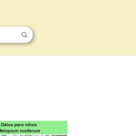
Datos para niños
Metopium toxiferum