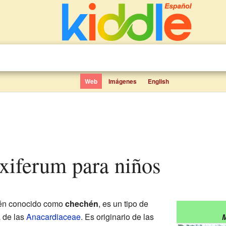
Web
Imágenes
English
oxiferum para niños
ién conocido como
chechén
, es un tipo de
a de las
Anacardiaceae
. Es originario de las