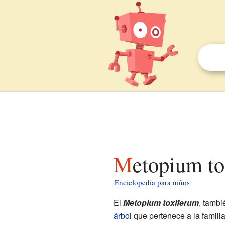
Metopium t
Enciclopedia para niños
El
Metopium toxiferum
, tamb
árbol
que pertenece a la famili