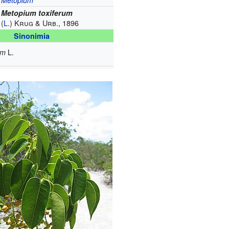
Metopium
Metopium toxiferum
(
L.
) Krug & Urb., 1896
Sinonimia
L.
um