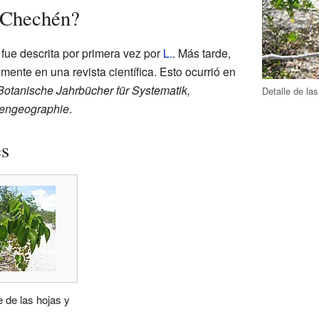
l Chechén?
fue descrita por primera vez por
L.
. Más tarde,
lmente en una revista científica. Esto ocurrió en
Botanische Jahrbücher für Systematik,
Detalle de las
zengeographie
.
es
e de las hojas y