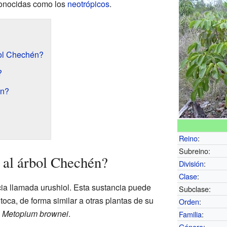
conocidas como los
neotrópicos
.
bol Chechén?
?
én?
Reino
:
Subreino:
 al árbol Chechén?
División
:
Clase
:
ia llamada urushiol. Esta sustancia puede
Subclase:
e toca, de forma similar a otras plantas de su
Orden
:
l
Metopium brownei
.
Familia
:
Género
: