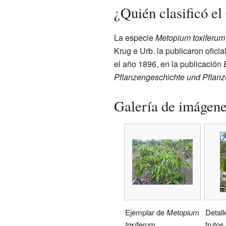
¿Quién clasificó e
La especie
Metopium toxiferum
Krug e Urb. la publicaron oficia
el año 1896, en la publicación
Pflanzengeschichte und Pflan
Galería de imágen
Ejemplar de
Metopium
Detall
toxiferum
frutos