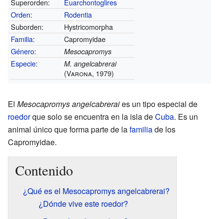
Superorden:
Euarchontoglires
Orden
:
Rodentia
Suborden:
Hystricomorpha
Familia
:
Capromyidae
Género
:
Mesocapromys
Especie
:
M. angelcabrerai
(Varona, 1979)
El
Mesocapromys angelcabrerai
es un tipo especial de
roedor
que solo se encuentra en la isla de
Cuba
. Es un
animal único que forma parte de la
familia
de los
Capromyidae.
Contenido
¿Qué es el Mesocapromys angelcabrerai?
¿Dónde vive este roedor?