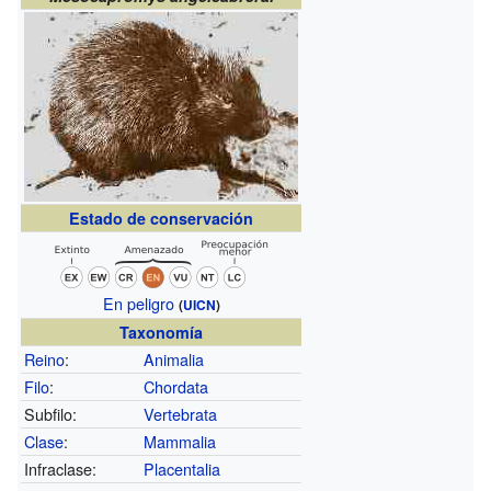
Estado de conservación
En peligro
(
UICN
)
Taxonomía
Reino
:
Animalia
Filo
:
Chordata
Subfilo:
Vertebrata
Clase
:
Mammalia
Infraclase:
Placentalia