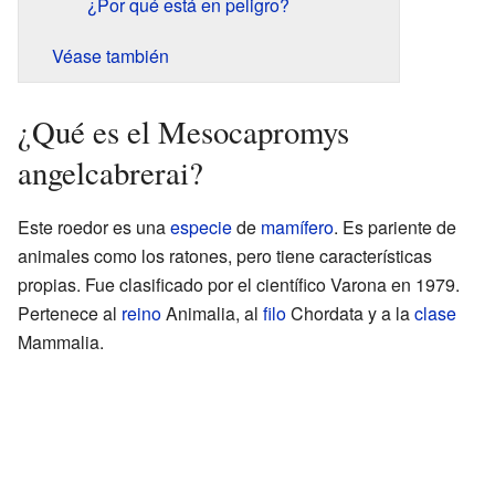
¿Por qué está en peligro?
Véase también
¿Qué es el Mesocapromys
angelcabrerai?
Este roedor es una
especie
de
mamífero
. Es pariente de
animales como los ratones, pero tiene características
propias. Fue clasificado por el científico Varona en 1979.
Pertenece al
reino
Animalia, al
filo
Chordata y a la
clase
Mammalia.