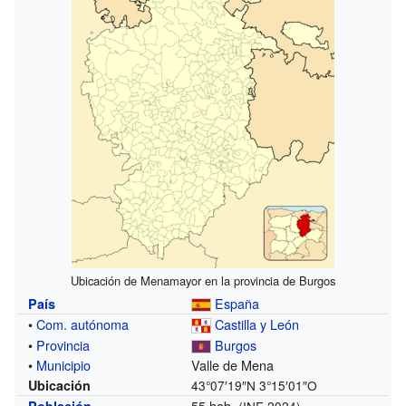
Ubicación de Menamayor en la provincia de Burgos
España
País
•
Com. autónoma
Castilla y León
•
Provincia
Burgos
•
Municipio
Valle de Mena
Ubicación
43°07′19″N
3°15′01″O
55 hab.
Población
(INE 2024)