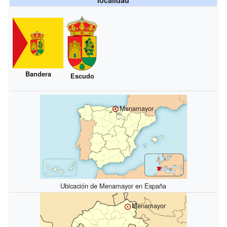
Bandera
Escudo
Menamayor
Ubicación de Menamayor en España
Menamayor