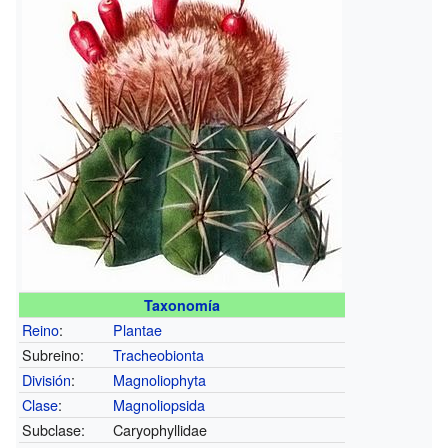
Taxonomía
Reino
:
Plantae
Subreino:
Tracheobionta
División
:
Magnoliophyta
Clase
:
Magnoliopsida
Subclase:
Caryophyllidae