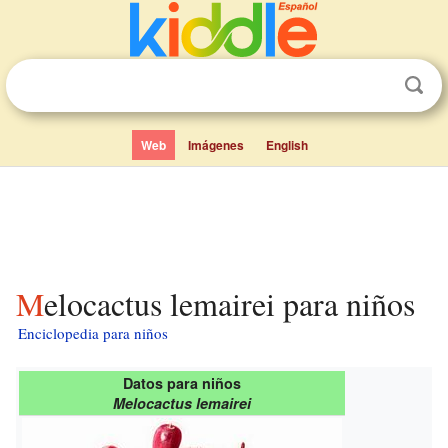
Web
Imágenes
English
Melocactus lemairei para niños
Enciclopedia para niños
Datos para niños
Melocactus lemairei