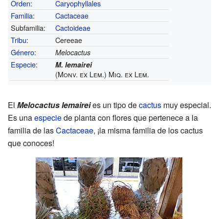
Orden
:
Caryophyllales
Familia
:
Cactaceae
Subfamilia:
Cactoideae
Tribu
:
Cereeae
Género
:
Melocactus
Especie
:
M. lemairei
(Monv. ex Lem.) Miq. ex Lem.
El
Melocactus lemairei
es un tipo de
cactus
muy especial.
Es una
especie
de planta con flores que pertenece a la
familia de las
Cactaceae
, ¡la misma familia de los cactus
que conoces!