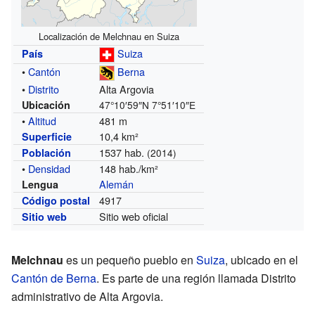
Localización de Melchnau en Suiza
Suiza
País
•
Cantón
Berna
•
Distrito
Alta Argovia
Ubicación
47°10′59″N
7°51′10″E
•
Altitud
481 m
10,4 km²
Superficie
1537 hab.
Población
(2014)
•
Densidad
148 hab./km²
Alemán
Lengua
4917
Código postal
Sitio web oficial
Sitio web
Melchnau
es un pequeño pueblo en
Suiza
, ubicado en el
Cantón de Berna
. Es parte de una región llamada Distrito
administrativo de Alta Argovia.