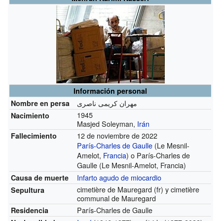
Información personal
مهران کریمی ناصری
Nombre en persa
1945
Nacimiento
Masjed Soleyman,
Irán
12 de noviembre de 2022
Fallecimiento
París-Charles de Gaulle
(Le Mesnil-
Amelot,
Francia
) o París-Charles de
Gaulle (Le Mesnil-Amelot, Francia)
Infarto agudo de miocardio
Causa de muerte
cimetière de Mauregard
(fr)
y cimetière
Sepultura
communal de Mauregard
París-Charles de Gaulle
Residencia