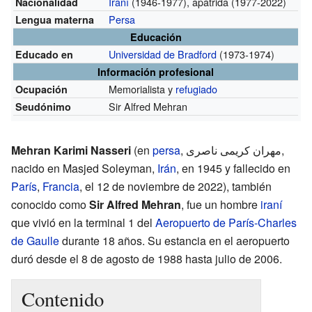
Iraní
(1946-1977), apátrida (1977-2022)
Nacionalidad
Persa
Lengua materna
Educación
Universidad de Bradford
(1973-1974)
Educado en
Información profesional
Memorialista y
refugiado
Ocupación
Sir Alfred Mehran
Seudónimo
Mehran Karimi Nasseri
(en
persa
,
مهران کریمی ناصری
‎,
nacido en Masjed Soleyman,
Irán
, en 1945 y fallecido en
París
,
Francia
, el 12 de noviembre de 2022), también
conocido como
Sir Alfred Mehran
, fue un hombre
iraní
que vivió en la terminal 1 del
Aeropuerto de París-Charles
de Gaulle
durante 18 años. Su estancia en el aeropuerto
duró desde el 8 de agosto de 1988 hasta julio de 2006.
Contenido