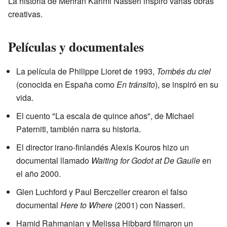
La historia de Mehran Karimi Nasseri inspiró varias obras
creativas.
Películas y documentales
La película de Philippe Lioret de 1993,
Tombés du ciel
(conocida en España como
En tránsito
), se inspiró en su
vida.
El cuento "La escala de quince años", de Michael
Paterniti, también narra su historia.
El director irano-finlandés Alexis Kouros hizo un
documental llamado
Waiting for Godot at De Gaulle
en
el año 2000.
Glen Luchford y Paul Berczeller crearon el falso
documental
Here to Where
(2001) con Nasseri.
Hamid Rahmanian y Melissa Hibbard filmaron un