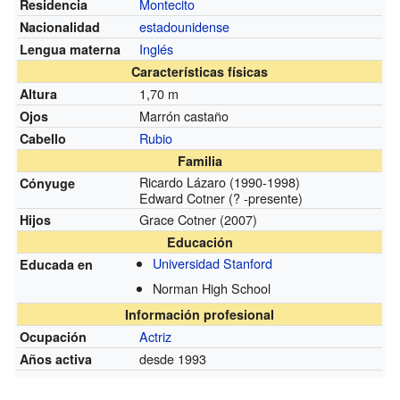
Montecito
Residencia
estadounidense
Nacionalidad
Inglés
Lengua materna
Características físicas
1,70 m
Altura
Marrón castaño
Ojos
Rubio
Cabello
Familia
Ricardo Lázaro
(1990-1998)
Cónyuge
Edward Cotner
(? -presente)
Grace Cotner
(2007)
Hijos
Educación
Universidad Stanford
Educada en
Norman High School
Información profesional
Actriz
Ocupación
desde 1993
Años activa