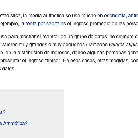
tadística, la media aritmética se usa mucho en
economía
,
antr
 ejemplo, la
renta per cápita
es el ingreso promedio de las pers
sa para mostrar el "centro" de un grupo de datos, no siempre e
y valores muy grandes o muy pequeños (llamados
valores atípi
o, en la distribución de ingresos, donde algunas personas ga
epresentar el ingreso "típico". En esos casos, otras medidas, c
s datos.
ca?
 Aritmética?