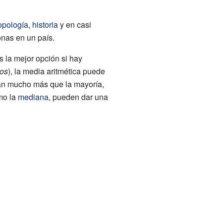
opología
,
historia
y en casi
onas en un país.
s la mejor opción si hay
cos
), la media aritmética puede
nan mucho más que la mayoría,
omo la
mediana
, pueden dar una