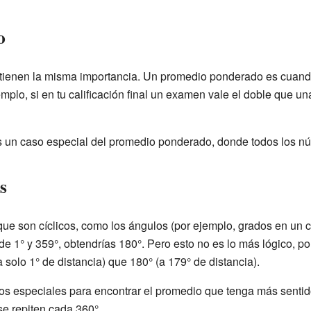
o
 tienen la misma importancia. Un promedio ponderado es cuand
mplo, si en tu calificación final un examen vale el doble que u
s un caso especial del promedio ponderado, donde todos los n
s
e son cíclicos, como los ángulos (por ejemplo, grados en un cí
 de 1° y 359°, obtendrías 180°. Pero esto no es lo más lógico, p
solo 1° de distancia) que 180° (a 179° de distancia).
os especiales para encontrar el promedio que tenga más senti
e repiten cada 360°.