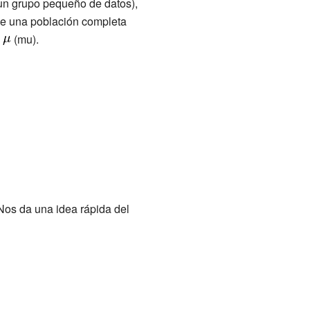
n grupo pequeño de datos),
de una población completa
a
(mu).
Nos da una idea rápida del