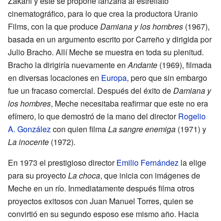
Zakani y este se propone lanzarla al estrellato
cinematográfico, para lo que crea la productora Uranio
Films, con la que produce
Damiana y los hombres
(1967),
basada en un argumento escrito por Carreño y dirigida por
Julio Bracho. Allí Meche se muestra en toda su plenitud.
Bracho la dirigiría nuevamente en
Andante
(1969), filmada
en diversas locaciones en
Europa
, pero que sin embargo
fue un fracaso comercial. Después del éxito de
Damiana y
los hombres
, Meche necesitaba reafirmar que este no era
efímero, lo que demostró de la mano del director
Rogelio
A. González
con quien filma
La sangre enemiga
(1971) y
La inocente
(1972).
En 1973 el prestigioso director
Emilio Fernández
la elige
para su proyecto
La choca
, que inicia con imágenes de
Meche en un río. Inmediatamente después filma otros
proyectos exitosos con Juan Manuel Torres, quien se
convirtió en su segundo esposo ese mismo año. Hacia