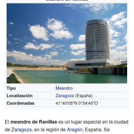
Meandro
Tipo
Zaragoza
(España)
Localización
41°40′05″N
0°54′40″O
Coordenadas
El
meandro de Ranillas
es un lugar especial en la ciudad
de
Zaragoza
, en la región de
Aragón
, España. Se