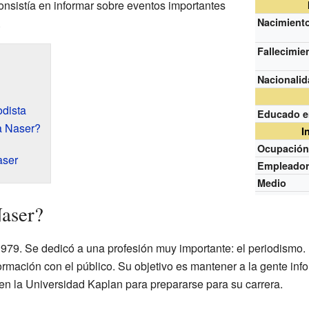
onsistía en informar sobre eventos importantes
.
Nacimient
Fallecimie
Nacionali
dista
Educado e
a Naser?
I
Ocupació
aser
Empleado
Medio
aser?
979. Se dedicó a una profesión muy importante: el periodismo.
ormación con el público. Su objetivo es mantener a la gente in
n la Universidad Kaplan para prepararse para su carrera.