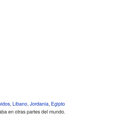
nidos
,
Líbano
,
Jordania
,
Egipto
aba en otras partes del mundo.