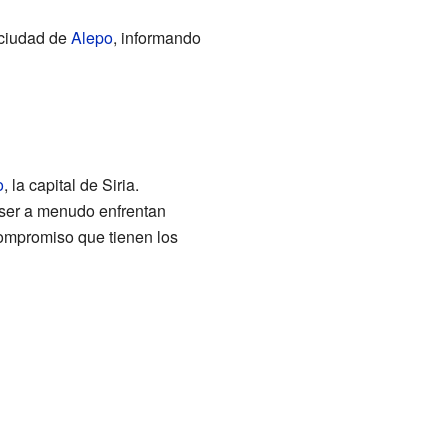
 ciudad de
Alepo
, informando
o
, la capital de Siria.
aser a menudo enfrentan
 compromiso que tienen los