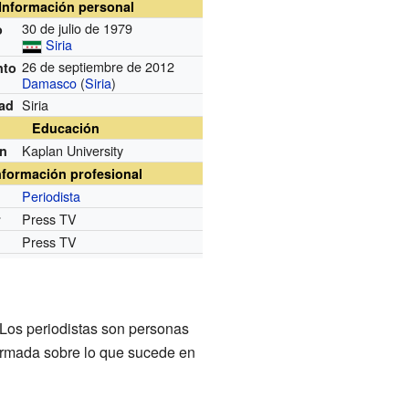
Información personal
30 de julio de 1979
o
Siria
26 de septiembre de 2012
nto
Damasco
(
Siria
)
Siria
dad
Educación
Kaplan University
n
nformación profesional
Periodista
n
Press TV
r
Press TV
 Los periodistas son personas
formada sobre lo que sucede en